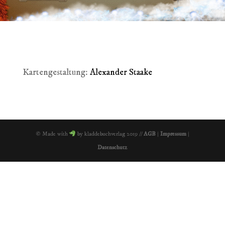
Kartengestaltung:
Alexander Staake
© Made with
by kladdebuchverlag 2019 //
AGB
|
Impressum
|
Datenschutz